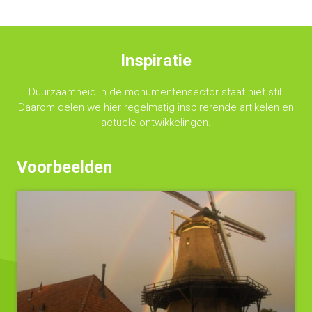
Inspiratie
Duurzaamheid in de monumentensector staat niet stil.
Daarom delen we hier regelmatig inspirerende artikelen en
actuele ontwikkelingen.
Voorbeelden