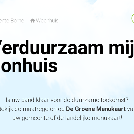
nte Borne
Woonhuis
erduurzaam mi
onhuis
len
itenplaats
Is uw pand klaar voor de duurzame toekomst?
Bekijk de maatregelen op
De Groene Menukaart
va
rkgebouw
uw gemeente of de landelijke menukaart!