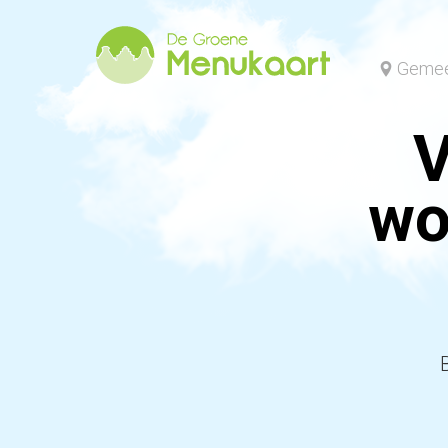
Gemee
V
wo
mo
bu
ke