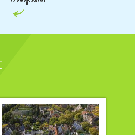
rij
t