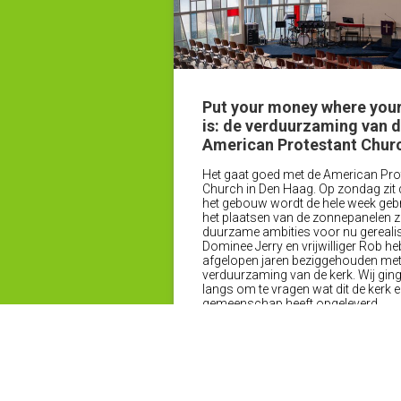
Put your money where your
is: de verduurzaming van 
American Protestant Chur
Het gaat goed met de American Pro
Church in Den Haag. Op zondag zit d
het gebouw wordt de hele week gebr
het plaatsen van de zonnepanelen zij
duurzame ambities voor nu gereali
Dominee Jerry en vrijwilliger
Rob
heb
afgelopen jaren beziggehouden met
verduurzaming van de kerk. Wij ging
langs om te vragen wat dit de kerk 
gemeenschap heeft opgeleverd.
Lees