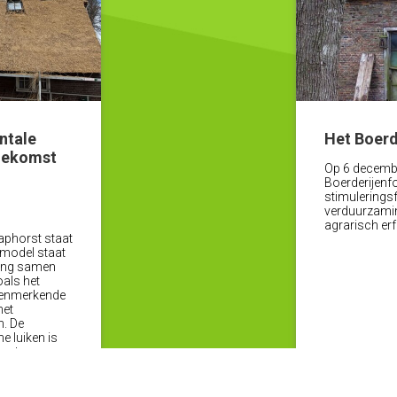
ntale
Het Boerd
oekomst
Op 6 decembe
Boerderijenf
t
stimulerings
verduurzami
agrarisch er
taphorst staat
 model staat
ming samen
oals het
 kenmerkende
het
n. De
ne luiken is
rster
ken van