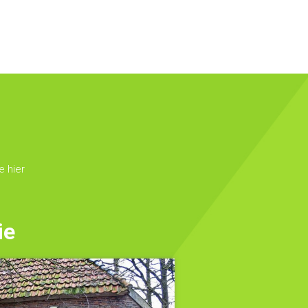
 hier
ie