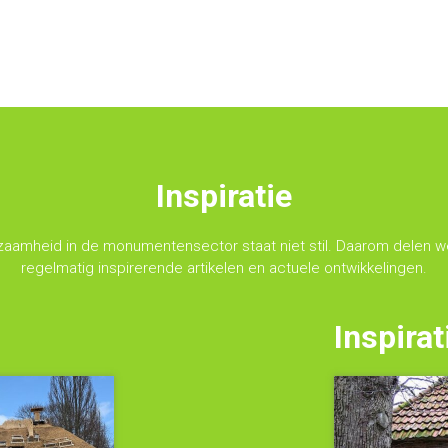
Inspiratie
zaamheid in de monumentensector staat niet stil. Daarom delen we
regelmatig inspirerende artikelen en actuele ontwikkelingen.
Inspirat