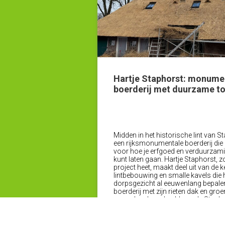
Hartje Staphorst: monume
boerderij met duurzame t
Hartje Staphors
Midden in het historische lint van S
een rijksmonumentale boerderij die
voor hoe je erfgoed en verduurza
kunt laten gaan. Hartje Staphorst, z
project heet, maakt deel uit van de
lintbebouwing en smalle kavels die 
dorpsgezicht al eeuwenlang bepale
boerderij met zijn rieten dak en groe
een schoolvoorbeeld van de Stapho
bouwtraditie, waarin wonen en wer
oudsher hand in hand gingen.