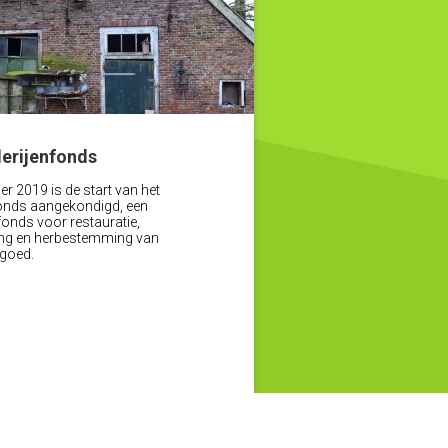
erijenfonds
r 2019 is de start van het
onds aangekondigd, een
fonds voor restauratie,
ng en herbestemming van
fgoed.