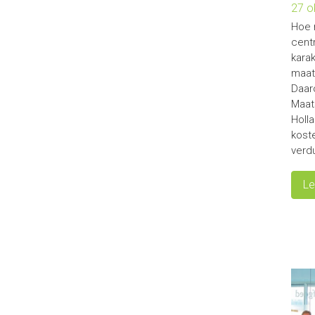
27 o
Hoe 
cent
karak
maat
Daar
Maat
Holl
koste
verd
Le