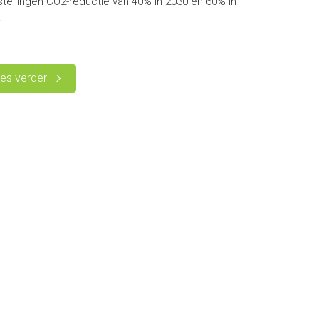
stellingen CO2-reductie van 40% in 2030 en 60% in
0.
es verder