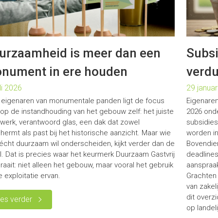
urzaamheid is meer dan een
Subsi
nument in ere houden
verdu
li 2026
29 januar
 eigenaren van monumentale panden ligt de focus
Eigenaren
 op de instandhouding van het gebouw zelf: het juiste
2026 ond
werk, verantwoord glas, een dak dat zowel
subsidies
ermt als past bij het historische aanzicht. Maar wie
worden in
 écht duurzaam wil onderscheiden, kijkt verder dan de
Bovendien
l. Dat is precies waar het keurmerk Duurzaam Gastvrij
deadline
aait: niet alleen het gebouw, maar vooral het gebruik
aanspraa
 exploitatie ervan.
Grachten 
van zakeli
dit overz
es verder
op landel