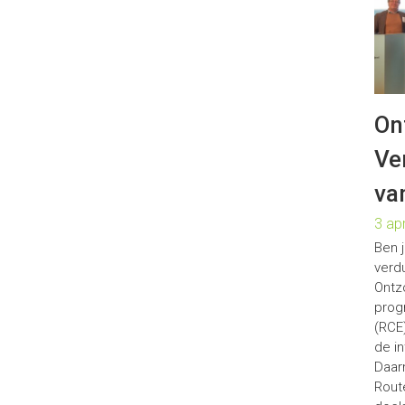
On
Ve
va
3 ap
Ben 
verd
Ontz
prog
(RCE
de i
Daar
Rout