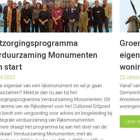
tzorgingsprogramma
Groe
rduurzaming Monumenten
eigen
n start
wonin
ril 2023
22 oktob
je eigenaar van een rijksmonument en wil je gaan
Vanaf van
uurzamen? Meld je dan nu aan bij het
Gemeente
orgingsprogramma Verduurzaming Monumenten. Dit
Amstelvee
ramma van de Rijksdienst voor het Cultureel Erfgoed
woningen
) biedt een vergoeding voor advies en begeleiding bij
ntegrale verduurzaming van Rijksmonumenten.
Lees v
mee draagt het programma bij aan het doel van de
ekaart Verduurzaming Monumenten, met als