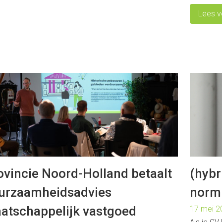
Lees v
ovincie Noord-Holland betaalt
(hyb
urzaamheidsadvies
norm
atschappelijk vastgoed
17 mei 2