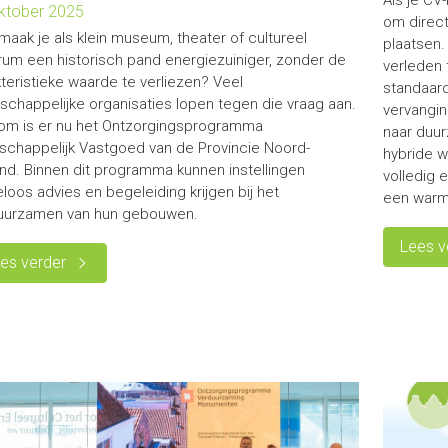
Als je CV
ktober 2025
om direct
maak je als klein museum, theater of cultureel
plaatsen. 
rum een historisch pand energiezuiniger, zonder de
verleden
teristieke waarde te verliezen? Veel
standaard
schappelijke organisaties lopen tegen die vraag aan.
vervangin
om is er nu het Ontzorgingsprogramma
naar duurz
schappelijk Vastgoed van de Provincie Noord-
hybride w
and. Binnen dit programma kunnen instellingen
volledig 
loos advies en begeleiding krijgen bij het
een warmt
uurzamen van hun gebouwen.
Lees v
es verder