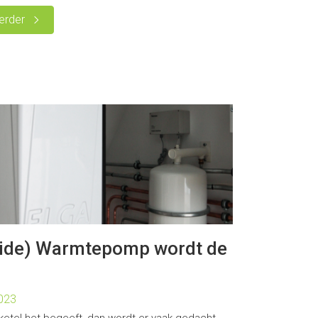
erder
ride) Warmtepomp wordt de
023