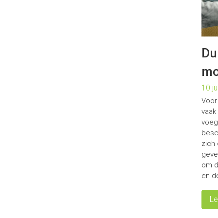
Du
mo
10 ju
Voor
vaak
voeg
besch
zich
geve
om dr
en de
Le