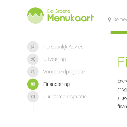
Gemee
Persoonlijk Advies
F
Uitvoering
Voorbeeldprojecten
Ener
Financiering
moge
Duurzame inspiratie
in u
fina