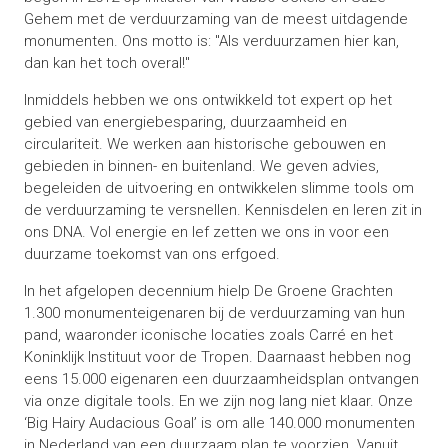
Gehem met de verduurzaming van de meest uitdagende
monumenten. Ons motto is: "Als verduurzamen hier kan,
dan kan het toch overal!"
Inmiddels hebben we ons ontwikkeld tot expert op het
gebied van energiebesparing, duurzaamheid en
circulariteit. We werken aan historische gebouwen en
gebieden in binnen- en buitenland. We geven advies,
begeleiden de uitvoering en ontwikkelen slimme tools om
de verduurzaming te versnellen. Kennisdelen en leren zit in
ons DNA. Vol energie en lef zetten we ons in voor een
duurzame toekomst van ons erfgoed.
In het afgelopen decennium hielp De Groene Grachten
1.300 monumenteigenaren bij de verduurzaming van hun
pand, waaronder iconische locaties zoals Carré en het
Koninklijk Instituut voor de Tropen. Daarnaast hebben nog
eens 15.000 eigenaren een duurzaamheidsplan ontvangen
via onze digitale tools. En we zijn nog lang niet klaar. Onze
‘Big Hairy Audacious Goal’ is om alle 140.000 monumenten
in Nederland van een duurzaam plan te voorzien. Vanuit