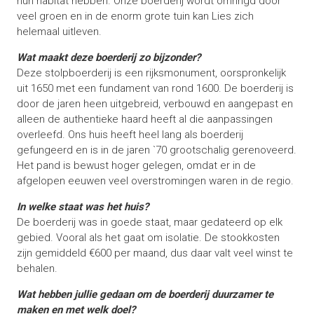
hun habitat hebben. Onze boerderij wordt omringd door
veel groen en in de enorm grote tuin kan Lies zich
helemaal uitleven.
Wat maakt deze boerderij zo bijzonder?
Deze stolpboerderij is een rijksmonument, oorspronkelijk
uit 1650 met een fundament van rond 1600. De boerderij is
door de jaren heen uitgebreid, verbouwd en aangepast en
alleen de authentieke haard heeft al die aanpassingen
overleefd. Ons huis heeft heel lang als boerderij
gefungeerd en is in de jaren `70 grootschalig gerenoveerd.
Het pand is bewust hoger gelegen, omdat er in de
afgelopen eeuwen veel overstromingen waren in de regio.
In welke staat was het huis?
De boerderij was in goede staat, maar gedateerd op elk
gebied. Vooral als het gaat om isolatie. De stookkosten
zijn gemiddeld €600 per maand, dus daar valt veel winst te
behalen.
Wat hebben jullie gedaan om de boerderij duurzamer te
maken en met welk doel?