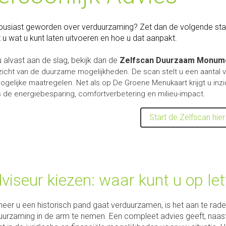
ousiast geworden over verduurzaming? Zet dan de volgende sta
 u wat u kunt laten uitvoeren en hoe u dat aanpakt.
u alvast aan de slag, bekijk dan de
Zelfscan Duurzaam Monum
zicht van de duurzame mogelijkheden. De scan stelt u een aantal vr
ogelijke maatregelen. Net als op De Groene Menukaart krijgt u inzi
s de energiebesparing, comfortverbetering en milieu-impact.
Start de Zelfscan hier
viseur kiezen: waar kunt u op le
eer u een historisch pand gaat verduurzamen, is het aan te r
uurzaming in de arm te nemen. Een compleet advies geeft, naast 