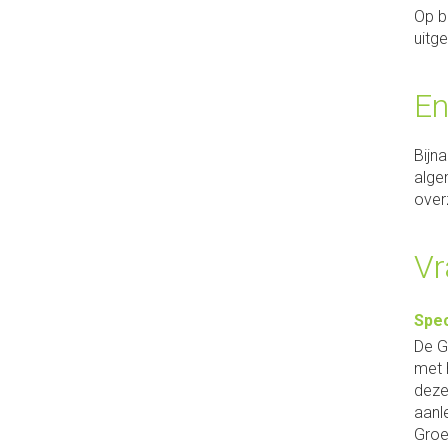
Op b
uitg
En
Bijn
alge
over
Vr
Spec
De G
met 
deze
aanl
Groe