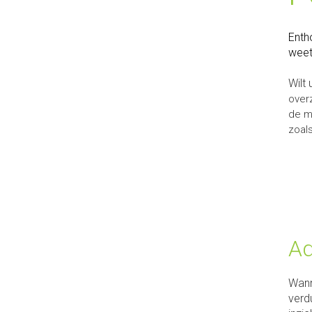
Enth
weet
Wilt 
over
de m
zoal
Ad
Wann
verd