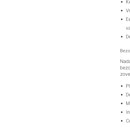
K
V
E
v
De
Bez
Nada
bezo
zove
P
D
M
I
C