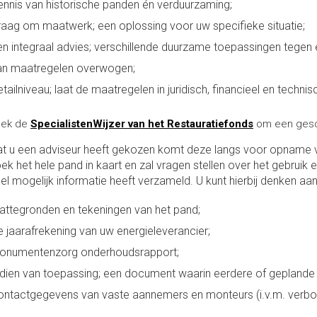
ennis van historische panden én verduurzaming;
raag om maatwerk; een oplossing voor uw specifieke situatie;
en integraal advies; verschillende duurzame toepassingen tegen e
an maatregelen overwogen;
tailniveau; laat de maatregelen in juridisch, financieel en technis
oek de
SpecialistenWijzer van het Restauratiefonds
om een gesch
t u een adviseur heeft gekozen komt deze langs voor opname va
ek het hele pand in kaart en zal vragen stellen over het gebruik e
el mogelijk informatie heeft verzameld. U kunt hierbij denken aa
lattegronden en tekeningen van het pand;
e jaarafrekening van uw energieleverancier;
onumentenzorg onderhoudsrapport;
ndien van toepassing; een document waarin eerdere of gepland
ontactgegevens van vaste aannemers en monteurs (i.v.m. verbo