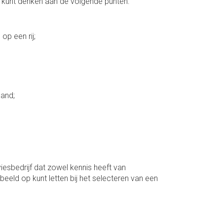
. U kunt denken aan de volgende punten:
p een rij;
pand;
esbedrijf dat zowel kennis heeft van
eeld op kunt letten bij het selecteren van een