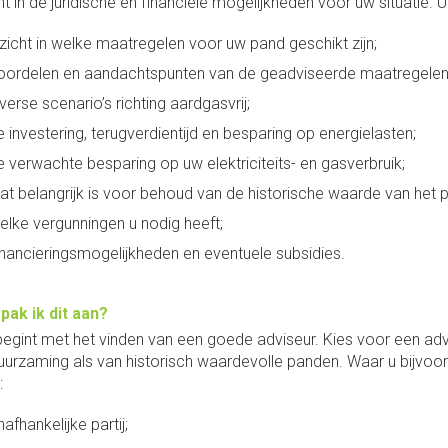
cht in de juridische en financiële mogelijkheden voor uw situatie
nzicht in welke maatregelen voor uw pand geschikt zijn;
oordelen en aandachtspunten van de geadviseerde maatregelen o
verse scenario’s richting aardgasvrij;
 investering, terugverdientijd en besparing op energielasten;
 verwachte besparing op uw elektriciteits- en gasverbruik;
at belangrijk is voor behoud van de historische waarde van het 
elke vergunningen u nodig heeft;
inancieringsmogelijkheden en eventuele subsidies.
pak ik dit aan?
begint met het vinden van een goede adviseur. Kies voor een advi
uurzaming als van historisch waardevolle panden. Waar u bijvoorb
:
afhankelijke partij;