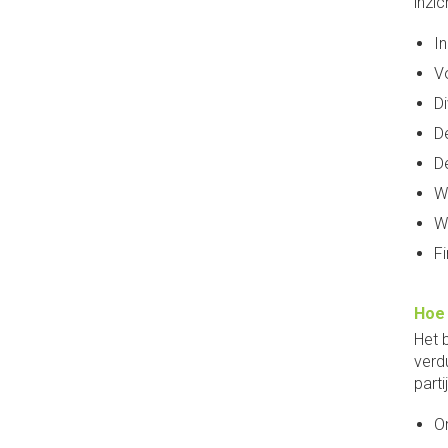
inzi
I
V
Di
De
De
W
W
F
Hoe 
Het 
verd
partij
On