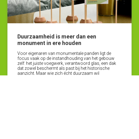
Duurzaamheid is meer dan een
monument in ere houden
Voor eigenaren van monumentale panden ligt de
focus vaak op de instandhouding van het gebouw
zelf: het juiste voegwerk, verantwoord glas, een dak
dat zowel beschermt als past bij het historische
aanzicht. Maar wie zich écht duurzaam wil
onderscheiden, kijkt verder dan de gevel. Dat is precies
waar het keurmerk Duurzaam Gastvrij om draait: niet
alleen het gebouw, maar vooral het gebruik en de
exploitatie ervan.
Lees verder
Meer nieuws