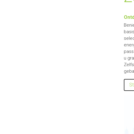
Ontd
Beni
basi
sele
ener
pass
u gr
Zelf
geba
St