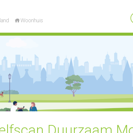
land
Woonhuis
elfscan Duurzaam M