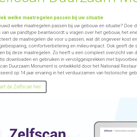
ek welke maatregelen passen bij uw situatie
euwd welke maatregelen passen bij uw gebouw en situatie? Doe 
s van uw pandtype beantwoordt u vragen over het gebouw, het ene
cteert de maatregelen die voor u passen, wat dit ongeveer kost en
giebesparing, comfortverbetering en milieu-impact. Ook geeft de sc
en bij deze maatregelen. Zo heeft u een compleet overzicht van d
atis downloaden en gebruiken in vervolggesprekken met bijvoorbe
scan Duurzaam Monument is ontwikkeld door het Nationaal Restaur
seerd op 14 jaar ervaring in het verduurzamen van historische ge
art de Zelfscan hier