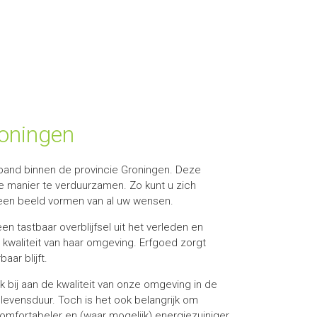
oningen
pand binnen de provincie Groningen. Deze
e manier te verduurzamen. Zo kunt u zich
n een beeld vormen van al uw wensen.
en tastbaar overblijfsel uit het verleden en
de kwaliteit van haar omgeving. Erfgoed zorgt
aar blijft.
k bij aan de kwaliteit van onze omgeving in de
vensduur. Toch is het ook belangrijk om
mfortabeler en (waar mogelijk) energiezuiniger