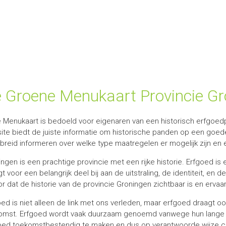
 Groene Menukaart Provincie Gr
 Menukaart is bedoeld voor eigenaren van een historisch erfgoed
ite biedt de juiste informatie om historische panden op een goed
ebreid informeren over welke type maatregelen er mogelijk zijn e
ngen is een prachtige provincie met een rijke historie. Erfgoed is e
t voor een belangrijk deel bij aan de uitstraling, de identiteit, en 
r dat de historie van de provincie Groningen zichtbaar is en ervaarb
ed is niet alleen de link met ons verleden, maar erfgoed draagt oo
omst. Erfgoed wordt vaak duurzaam genoemd vanwege hun lange le
oed toekomstbestendig te maken en dus op verantwoorde wijze co