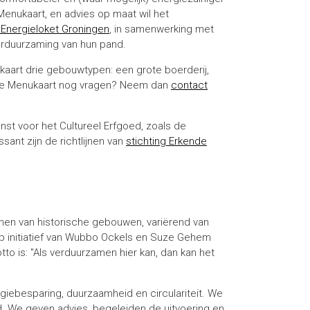
enukaart, en advies op maat wil het
 Energieloket Groningen
, in samenwerking met
erduurzaming van hun pand.
kaart drie gebouwtypen: een grote boerderij,
deze Menukaart nog vragen? Neem dan
contact
nst voor het Cultureel Erfgoed, zoals de
ssant zijn de richtlijnen van
stichting Erkende
men van historische gebouwen, variërend van
op initiatief van Wubbo Ockels en Suze Gehem
 is: "Als verduurzamen hier kan, dan kan het
giebesparing, duurzaamheid en circulariteit. We
. We geven advies, begeleiden de uitvoering en