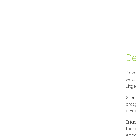
De
Deze
webs
uitg
Groni
draag
ervoo
Erfgo
toek
erfg