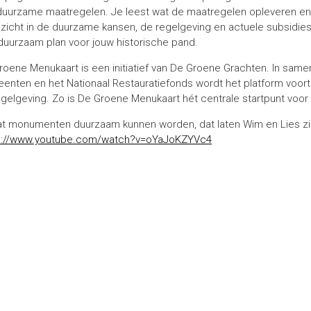
duurzame maatregelen. Je leest wat de maatregelen opleveren en w
nzicht in de duurzame kansen, de regelgeving en actuele subsidie
duurzaam plan voor jouw historische pand.
roene Menukaart is een initiatief van De Groene Grachten. In same
enten en het Nationaal Restauratiefonds wordt het platform voort
egelgeving. Zo is De Groene Menukaart hét centrale startpunt vo
at monumenten duurzaam kunnen worden, dat laten Wim en Lies zien! 
s://www.youtube.com/watch?v=oYaJoKZYVc4