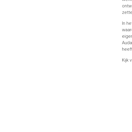
ontw
zett
In h
waar
eigen
Auda
heef
Kijk