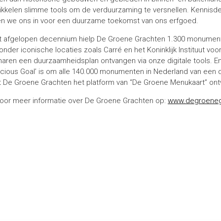
ikkelen slimme tools om de verduurzaming te versnellen. Kennisdele
en we ons in voor een duurzame toekomst van ons erfgoed.
et afgelopen decennium hielp De Groene Grachten 1.300 monument
onder iconische locaties zoals Carré en het Koninklijk Instituut v
aren een duurzaamheidsplan ontvangen via onze digitale tools. En w
cious Goal’ is om alle 140.000 monumenten in Nederland van een 
t De Groene Grachten het platform van “De Groene Menukaart” ont
 voor meer informatie over De Groene Grachten op:
www.degroeneg