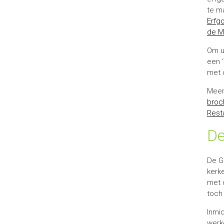
te m
Erfg
de M
Om u
een 
met 
Meer 
broc
Rest
De
De G
kerk
met 
toch 
Inmi
werk