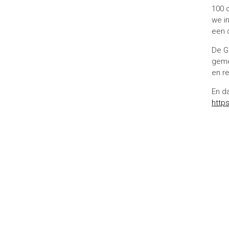
100 
we i
een 
De G
geme
en r
En d
http