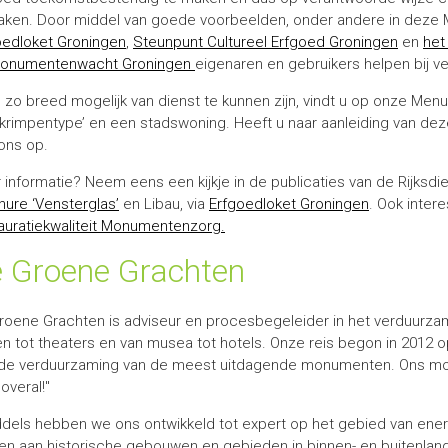
aken. Door middel van goede voorbeelden, onder andere in deze M
oedloket Groningen
,
Steunpunt Cultureel Erfgoed Groningen
en
het
onumentenwacht Groningen
eigenaren en gebruikers helpen bij v
 zo breed mogelijk van dienst te kunnen zijn, vindt u op onze Menu
‘krimpentype’ en een stadswoning. Heeft u naar aanleiding van 
ons op.
informatie? Neem eens een kijkje in de publicaties van de Rijksdie
hure ‘Vensterglas’
en Libau, via
Erfgoedloket Groningen
. Ook intere
auratiekwaliteit Monumentenzorg.
 Groene Grachten
roene Grachten is adviseur en procesbegeleider in het verduurza
en tot theaters en van musea tot hotels. Onze reis begon in 2012 
de verduurzaming van de meest uitdagende monumenten. Ons motto
overal!"
ddels hebben we ons ontwikkeld tot expert op het gebied van ener
en aan historische gebouwen en gebieden in binnen- en buitenland