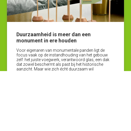
Duurzaamheid is meer dan een
monument in ere houden
Voor eigenaren van monumentale panden ligt de
focus vaak op de instandhouding van het gebouw
zelf: het juiste voegwerk, verantwoord glas, een dak
dat zowel beschermt als past bij het historische
aanzicht. Maar wie zich écht duurzaam wil
onderscheiden, kijkt verder dan de gevel. Dat is precies
waar het keurmerk Duurzaam Gastvrij om draait: niet
alleen het gebouw, maar vooral het gebruik en de
exploitatie ervan.
Lees verder
Meer nieuws