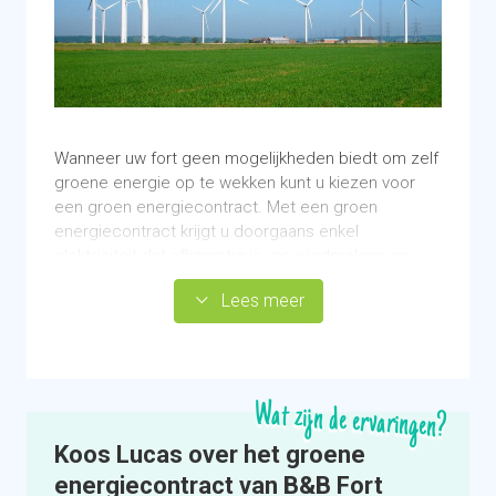
Wanneer uw fort geen mogelijkheden biedt om zelf
groene energie op te wekken kunt u kiezen voor
een groen energiecontract. Met een groen
energiecontract krijgt u doorgaans enkel
elektriciteit dat afkomstig is van windmolens en
zonnepanelen. Uw gas zal gecompenseerd
Lees meer
worden en hierdoor bent u al snel duurzamer bezig.
Door uw elektriciteit groen in te kopen, is uw
elektraverbruik in één klap een stuk duurzamer. Er
zijn veel verschillende energieleveranciers in
Nederland die groene stroom aanbieden. Te allen
Wat zijn de ervaringen?
tijde blijft gelden, hoe minder uw verbruikt, des te
lager uw uitstoot.
Koos Lucas over het groene
energiecontract van B&B Fort
De prijzen zijn marktconform