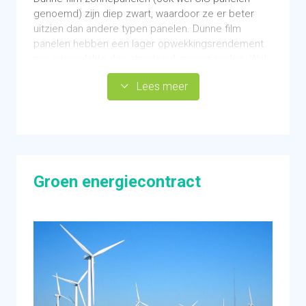
genoemd) zijn diep zwart, waardoor ze er beter
uitzien dan andere typen panelen. Dunne film
panelen hebben een lager opwekkingsrendement
per oppervlakte dan standaard zonnepanelen. Wel
zijn ze een stuk goedkoper waardoor het mogelijk
Lees meer
is om meer van deze zonnepanelen te plaatsen.
Relatief goedkope techniek
Milieuvriendelijkere productietechniek
Dit is geen aantrekkelijke maatregel voor kleine
dakvlakken in verband met de lage opbrengst
Groen energiecontract
Regelgeving
Financieringsmogelijkheden