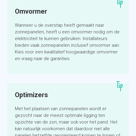
Tip
Profiteer van collectieve inkoopkorting
U draagt bij aan duurzame stroomopwekking in
Omvormer
Nederland
Ook mogelijk voor huurders (behalve als u huurt
Wanneer u de overstap heeft gemaakt naar
inclusief energie)
zonnepanelen, heeft u een omvormer nodig om de
elektriciteit te kunnen gebruiken. Installateurs
Er zijn fiscale voordelen, maar deze zijn
bieden vaak zonnepanelen inclusief omvormer aan.
complex
Kies voor een kwalitatief hoogwaardige omvormer
Beperkte keuze in energieleveranciers die
en vraag naar de garanties.
hieraan meewerken. Mogelijk moeten alle
deelnemers bij dezelfde energieleverancier zijn
aangesloten
Tip
Optimizers
Financieringsmogelijkheden
Met het plaatsen van zonnepanelen wordt er
gezocht naar de meest optimale ligging ten
opzichte van de zon, maar ook voor het pand. Het
kan natuurlijk voorkomen dat daardoor niet alle
panelen hetzelfde georiënteerd komen te liggen of