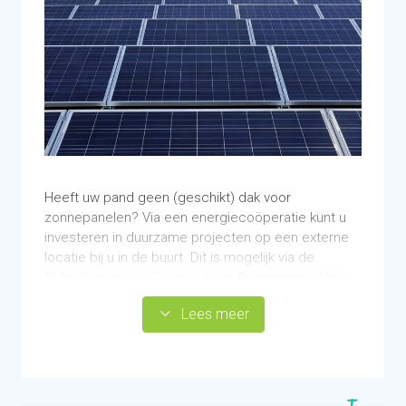
Heeft uw pand geen (geschikt) dak voor
zonnepanelen? Via een energiecoöperatie kunt u
investeren in duurzame projecten op een externe
locatie bij u in de buurt. Dit is mogelijk via de
Subsidieregeling Coöperatieve Energieopwekking
(SCE). Samen met andere deelnemers in de
Lees meer
coöperatie investeert u in bijvoorbeeld een
zonneweide of zonnepanelen op een groot
agrarisch dak. De opgewekte stroom komt uw
energierekening ten goede.