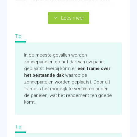
voorkomende panelen bestaan uit fotovoltaïsche
(PV) cellen, dit noemen we PV-panelen. Deze
Lees meer
worden in de meeste gevallen op daken geplaatst.
Andere alternatieve plekken voor uw dak zijn
pergola's en carports. Deze zonnepanelen zijn er in
Tip
verschillende varianten, bijvoorbeeld blauw en mat
zwart. De PV-panelen vangen energie op uit de zon
waarna dit omgezet wordt naar elektriciteit. U
In de meeste gevallen worden
heeft ook een
omvormer
nodig, dit is een kleine
zonnepanelen op het dak van uw pand
kast in uw huis die de opgewekte gelijkstroom
geplaatst. Hierbij komt er
een frame over
omzet naar wisselstroom die we gebruiken in
het bestaande dak
waarop de
woningen.
zonnepanelen worden geplaatst. Door dit
frame is het mogelijk te ventileren onder
Zelf duurzame energie opwekken
de panelen, wat het rendement ten goede
Geschikt voor platte en schuine daken
komt.
Korte terugverdientijd
Het combineren van zonnepanelen met een
groen dak kan ervoor zorgen dat het rendement
Tip
van de zonnepanelen omhoog gaat
Dak moet vrij zijn van schaduw van