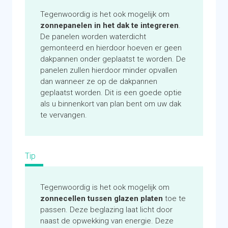
schoorstenen, dakkapellen, bomen
Tegenwoordig is het ook mogelijk om
Bij historisch waardevolle panden en/of wijken
zonnepanelen in het dak te integreren
.
mogen zonnepanelen vaak niet zichtbaar zijn
De panelen worden waterdicht
vanaf de openbare ruimte
gemonteerd en hierdoor hoeven er geen
Historische panden hebben mogelijk een kleine
dakpannen onder geplaatst te worden. De
elektra aansluiting. Dit kan een beperking zijn
panelen zullen hierdoor minder opvallen
voor het aantal aangesloten zonnepanelen
dan wanneer ze op de dakpannen
geplaatst worden. Dit is een goede optie
Geschikt voor een oriëntatie van het dak op zuid
als u binnenkort van plan bent om uw dak
(voorkeur), west of oost
te vervangen.
Zonnepanelen zijn er in verschillende
uitvoeringen qua vermogen en kwaliteit
Let bij het toepassen van zonnepanelen om de
kwaliteit van de installatie, het type dak en
Tip
dakisolatie. Dit kan effect hebben op de
(brand)verzekering van het gebouw
Tegenwoordig is het ook mogelijk om
Let op de certificering van het paneel, bv.
zonnecellen tussen glazen platen
toe te
Cradle to Cradle, deze borgen voor een kleinere
passen. Deze beglazing laat licht door
footprint
naast de opwekking van energie. Deze
Moderne panelen hebben 300 Wp of meer