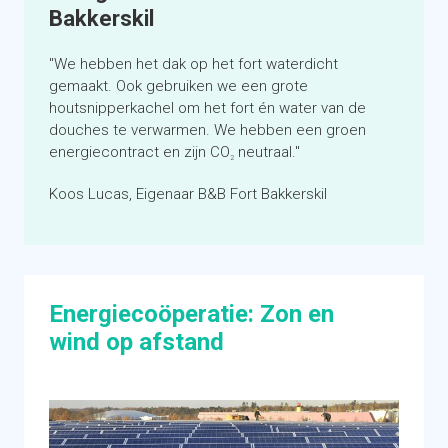
Bakkerskil
U draagt bij aan een schoner klimaat
U draagt bij aan duurzame stroomopwekking in
"We hebben het dak op het fort waterdicht
Nederland
gemaakt. Ook gebruiken we een grote
Let goed op hoe ‘groen’ een energiecontract
houtsnipperkachel om het fort én water van de
daadwerkelijk is
douches te verwarmen. We hebben een groen
Groen- of ecogas houdt in dat uw gasverbruik
energiecontract en zijn CO
neutraal."
2
wordt gecompenseerd
Koos Lucas, Eigenaar B&B Fort Bakkerskil
Financieringsmogelijkheden
Energiecoöperatie: Zon en
wind op afstand