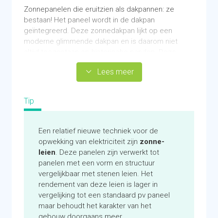
Zonnepanelen die eruitzien als dakpannen: ze
bestaan! Het paneel wordt in de dakpan
geïntegreerd. Deze zonnedakpan lijkt op een
moderne glimmende dakpan en is daarom niet
altijd toegestaan op historische panden. Deze
dakpannen zijn vooral geschikt voor kleinere daken,
Lees meer
van bijvoorbeeld een fortwachterswoning, of voor
daken met veel onderbrekingen (denk bijvoorbeeld
aan schoorstenen of ramen). Op die daken is het
Tip
lastig om veel zonnepanelen kwijt te kunnen, de
zonnedakpan kan er makkelijk omheen worden
gelegd. Bovendien zijn deze pannen steeds vaker
Een relatief nieuwe techniek voor de
toegestaan in beschermde stads- en
opwekking van elektriciteit zijn
zonne-
dorpsgezichten omdat ze niet zo opvallen als
leien
. Deze panelen zijn verwerkt tot
reguliere zonnepanelen.
panelen met een vorm en structuur
vergelijkbaar met stenen leien. Het
Door de kleine afmeting van een dakpan kan bij
rendement van deze leien is lager in
onregelmatige daken meer oppervlakte aan
vergelijking tot een standaard pv paneel
zonnepanelen worden gelegd
maar behoudt het karakter van het
De zonnedakpan steekt glimmend af tegen een
gebouw doorgaans meer.