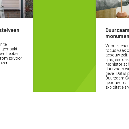
stelveen
Duurzaamh
monument
n te
Voor eigenar
's gemaakt
focus vaak o
ppen hebben
gebouw zelf:
aarom ze voor
glas, een dak
ozen.
het historisc
duurzaam wil
gevel. Dat is
Duurzaam Gast
gebouw, maar
exploitatie er
 verder
Meer nieuws