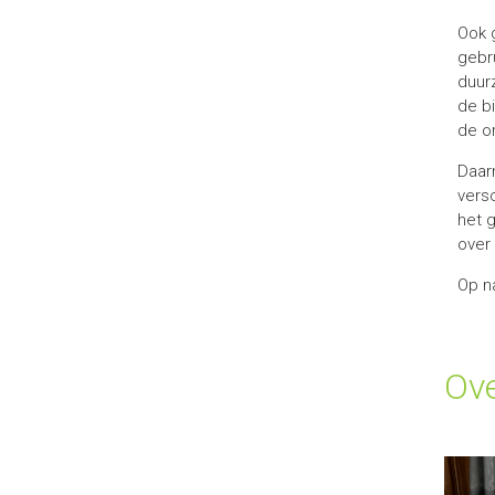
Ook g
gebr
duur
de bi
de or
Daarn
vers
het g
over 
Op n
Ove