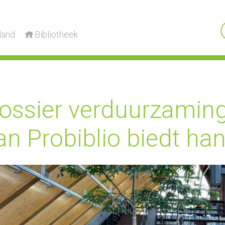
land
Bibliotheek
ossier verduurzaming
an Probiblio biedt ha