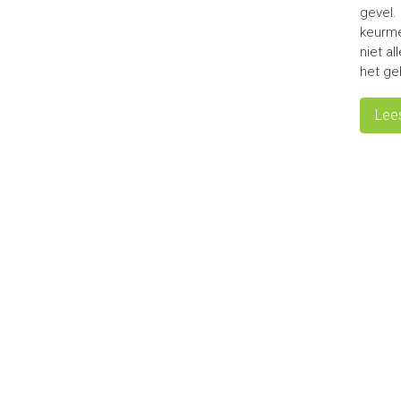
gevel.
keurme
niet a
het ge
Lee