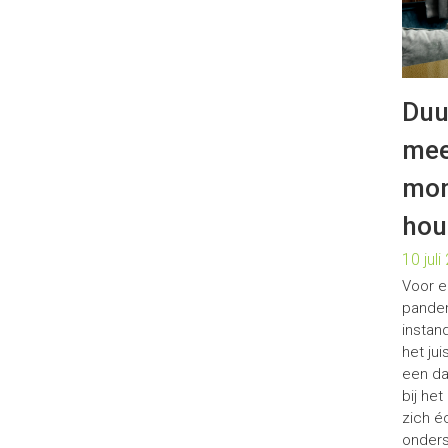
Duu
mee
mon
hou
10 jul
Voor e
panden
instan
het ju
een da
bij het
zich é
onders