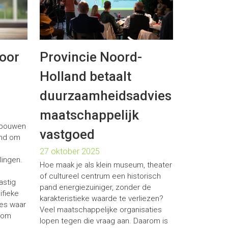
oor
Provincie Noord-
Holland betaalt
duurzaamheidsadvies
maatschappelijk
gebouwen
vastgoed
und om
27 oktober 2025
lingen.
Hoe maak je als klein museum, theater
of cultureel centrum een historisch
astig
pand energiezuiniger, zonder de
ifieke
karakteristieke waarde te verliezen?
nes waar
Veel maatschappelijke organisaties
 om
lopen tegen die vraag aan. Daarom is