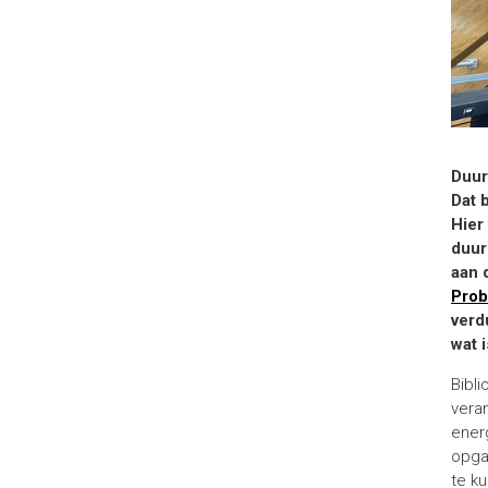
Duur
Dat 
Hier
duur
aan 
Prob
verd
wat 
Bibli
vera
energ
opga
te k