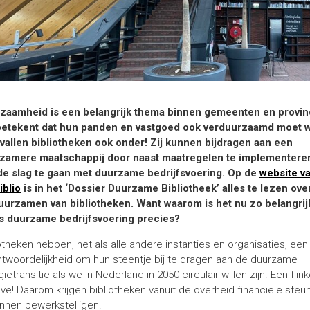
zaamheid is een belangrijk thema binnen gemeenten en provin
betekent dat hun panden en vastgoed ook verduurzaamd moet 
 vallen bibliotheken ook onder! Zij kunnen bijdragen aan een
zamere maatschappij door naast maatregelen te implementere
de slag te gaan met duurzame bedrijfsvoering. Op de
website v
iblio
is in het ‘Dossier Duurzame Bibliotheek’ alles te lezen ove
uurzamen van bibliotheken. Want waarom is het nu zo belangrij
is duurzame bedrijfsvoering precies?
otheken hebben, net als alle andere instanties en organisaties, een
ntwoordelijkheid om hun steentje bij te dragen aan de duurzame
ietransitie als we in Nederland in 2050 circulair willen zijn. Een flin
ve! Daarom krijgen bibliotheken vanuit de overheid financiële steu
unnen bewerkstelligen.