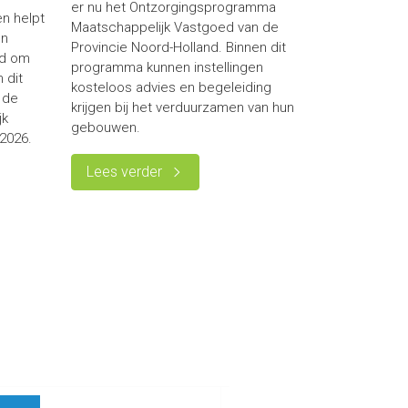
er nu het Ontzorgingsprogramma
n helpt
Maatschappelijk Vastgoed van de
en
Provincie Noord-Holland. Binnen dit
ed om
programma kunnen instellingen
n dit
kosteloos advies en begeleiding
 de
krijgen bij het verduurzamen van hun
jk
gebouwen.
 2026.
Lees verder