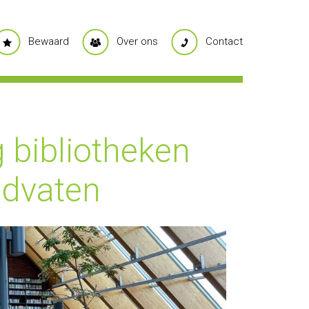
Bewaard
Over ons
Contact
 bibliotheken
ndvaten