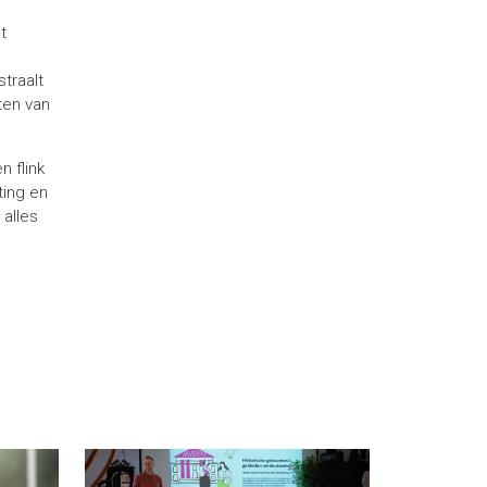
t
traalt
ten van
n flink
ting en
 alles